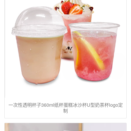
一次性透明杯子360ml纸杯蛋糕冰沙杯U型奶茶杯logo定
制