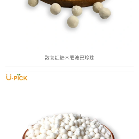
散装红糖木薯波巴珍珠