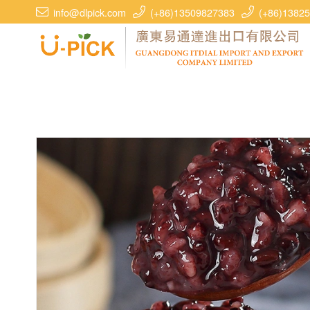
info@dlpick.com
(+86)13509827383
(+86)1382