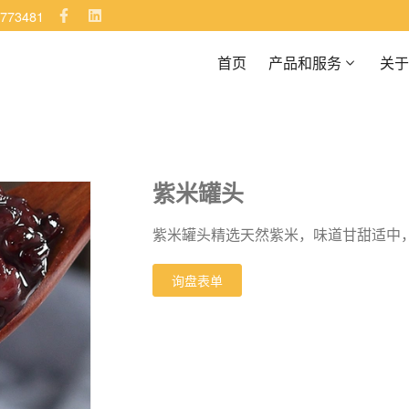
5773481
首页
产品和服务
关于
紫米罐头
紫米罐头精选天然紫米，味道甘甜适中
询盘表单