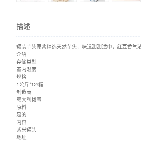
描述
罐装芋头原浆精选天然芋头，味道甜甜适中，红豆香气
介绍
存储类型
室内温度
规格
1公斤*12/箱
制造商
意大利拨号
原料
是的
内容
紫米罐头
地址