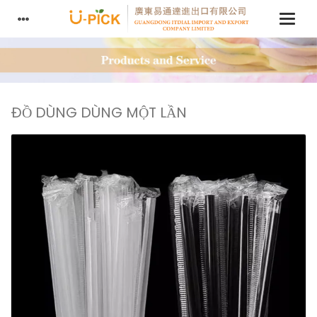
ĐỒ DÙNG DÙNG MỘT LẦN