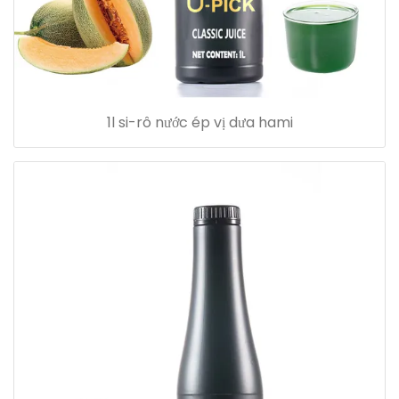
1l si-rô nước ép vị dưa hami