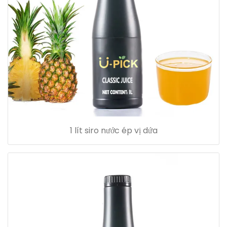
1 lít siro nước ép vị dứa