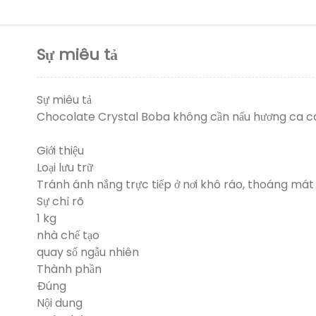
Sự miêu tả
Sự miêu tả
Chocolate Crystal Boba không cần nấu hương ca cao
Giới thiệu
Loại lưu trữ
Tránh ánh nắng trực tiếp ở nơi khô ráo, thoáng mát
Sự chỉ rõ
1 kg
nhà chế tạo
quay số ngẫu nhiên
Thành phần
Đúng
Nội dung