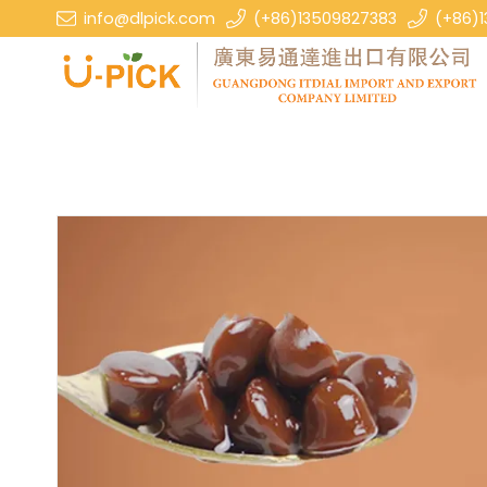
info@dlpick.com
(+86)13509827383
(+86)