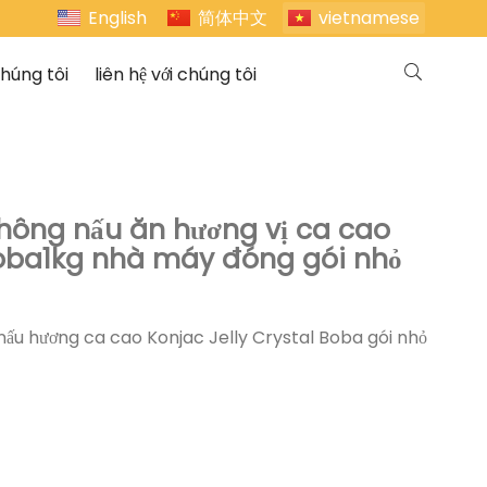
English
简体中文
vietnamese
chúng tôi
liên hệ với chúng tôi
không nấu ăn hương vị ca cao
boba1kg nhà máy đóng gói nhỏ
ấu hương ca cao Konjac Jelly Crystal Boba gói nhỏ