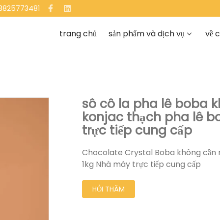
13825773481
trang chủ
sản phẩm và dịch vụ
về 
sô cô la pha lê boba 
konjac thạch pha lê 
trực tiếp cung cấp
Chocolate Crystal Boba không cần n
1kg Nhà máy trực tiếp cung cấp
HỎI THĂM