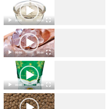
Player
00:00
00:00
Video
Player
00:00
00:00
Video
Player
00:00
00:00
Video
Player